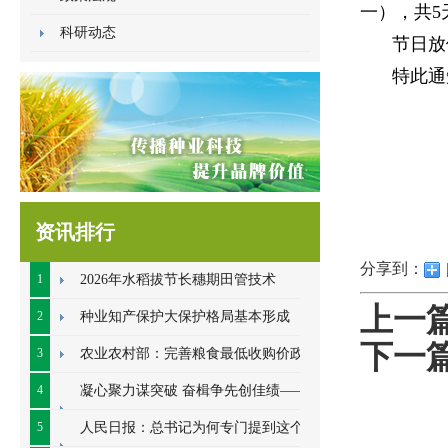
一
），共
5
科研动态
节日放
特此通
资讯排行
分享到：
1
2026年水稻拔节长穗期田管技术
上一
2
种业知产保护大保护格局基本形成
下一
3
农业农村部：完善粮食最低收购价政策
4
凝心聚力谋突破 奋楫争先创佳绩——江
苏金土地种业2026年中总结会顺利开展
5
人民日报：总书记为何专门提到这个数