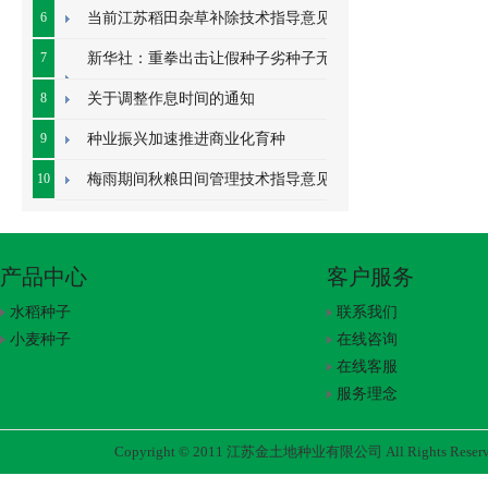
字
6
当前江苏稻田杂草补除技术指导意见
7
新华社：重拳出击让假种子劣种子无地
容身
8
关于调整作息时间的通知
9
种业振兴加速推进商业化育种
10
梅雨期间秋粮田间管理技术指导意见
产品中心
客户服务
水稻种子
联系我们
小麦种子
在线咨询
在线客服
服务理念
Copyright © 2011 江苏金土地种业有限公司 All Rights Rese