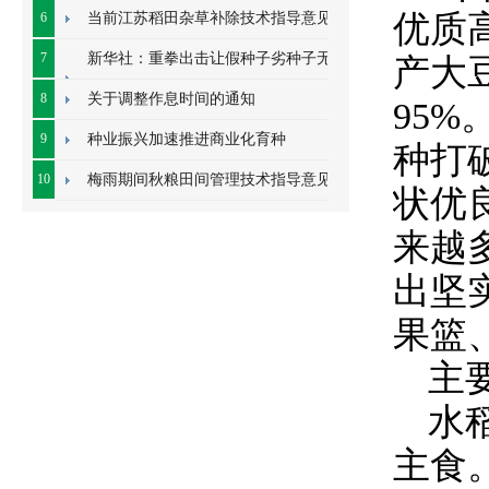
字
优质
6
当前江苏稻田杂草补除技术指导意见
7
新华社：重拳出击让假种子劣种子无地
产大
容身
8
关于调整作息时间的通知
95%
9
种业振兴加速推进商业化育种
种打
10
梅雨期间秋粮田间管理技术指导意见
状优
来越
出坚
果篮
主
水
主食