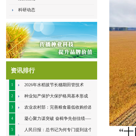
科研动态
资讯排行
1
2026年水稻拔节长穗期田管技术
2
种业知产保护大保护格局基本形成
3
农业农村部：完善粮食最低收购价政策
4
凝心聚力谋突破 奋楫争先创佳绩——江
“
苏金土地种业2026年中总结会顺利开展
5
人民日报：总书记为何专门提到这个数