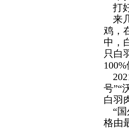
打
来
鸡，
中，
只白
100%
202
号”“
白羽
“
格由