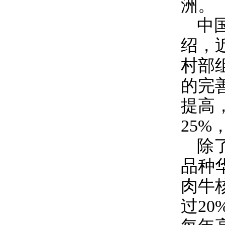
洲。
中
绍，
村部
的完
提高
25%
除
品种
肉牛
过
20