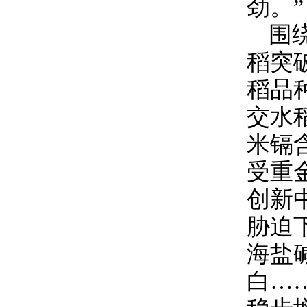
劲。”
围
稻突
稻品
交水
米镉
受重
创新
胁迫
海盐
白…