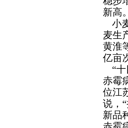
稳步
新高
小
麦生
黄淮
亿亩
“
赤霉
位江
说，
新品
赤霉