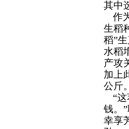
其中
作
生稻
稻”
水稻
产攻
加上
公斤
“
钱。
幸享