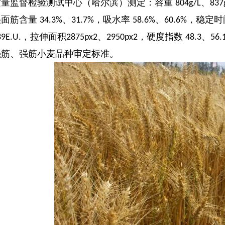
质量监督检验测试中心（哈尔滨）测定：容重
、
804g/L
837
湿面筋含量
、
，吸水率
、
，稳定时
34.3%
31.7%
58.6%
60.6%
，拉伸面积
、
，硬度指数
、
89E.U.
2875px2
2950px2
48.3
56.
强筋、强筋小麦品种审定标准。