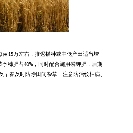
每亩
万左右，推迟播种或中低产田适当增
15
节孕穗肥占
，同时配合施用磷钾肥，后期
40%
及早春及时防除田间杂草，注意防治纹枯病、