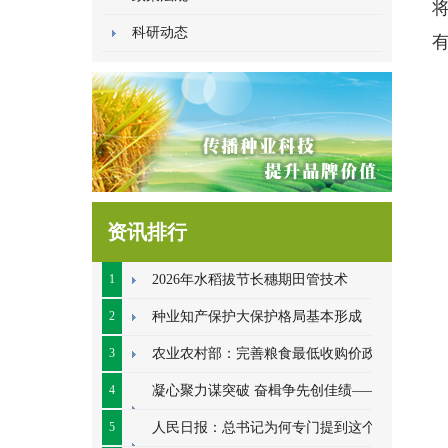
科研动态
资讯排行
1
2026年水稻拔节长穗期田管技术
2
种业知产保护大保护格局基本形成
3
农业农村部：完善粮食最低收购价政策
4
凝心聚力谋突破 奋楫争先创佳绩——江
苏金土地种业2026年中总结会顺利开展
5
人民日报：总书记为何专门提到这个数