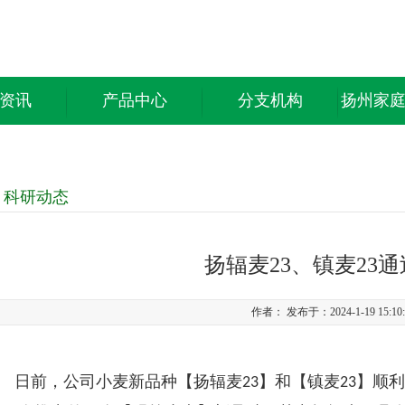
资讯
产品中心
分支机构
扬州家
科研动态
扬辐麦23、镇麦23
作者： 发布于：2024-1-19 15:1
日前，公司小麦新品种【扬辐麦
】和【镇麦
】顺利
23
23