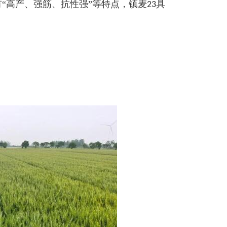
有“高产、强筋、抗性强”等特点，镇麦
具
23