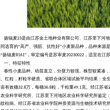
扬辐麦
是由江苏金土地种业有限公司、江苏里下河地
23
共同选育的“高产、强筋、抗性好”小麦新品种，品种来源
“扬辐麦
”，审定编号是苏审麦
，适宜在江
8161
20230022
一、
特征特性
春性小麦品种。幼苗直立，分蘖力较强。株型较紧凑，
壳、红粒，籽粒半硬质。省联合体区域试验平均结果：全
每亩有效穗
万，每穗
粒，千粒重
克。经江苏省
32.8
36.8
49.1
州农业科学研究所、江苏里下河地区农业科学研究所鉴定
感纹枯病。经江苏省农业科学院种质资源与生物技术研究