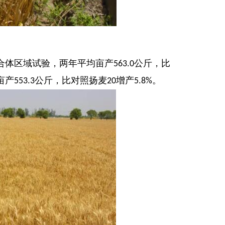
合体区域试验，两年平均亩产
公斤，比
563.0
亩产
公斤，比对照扬麦
增产
。
553.3
20
5.8%