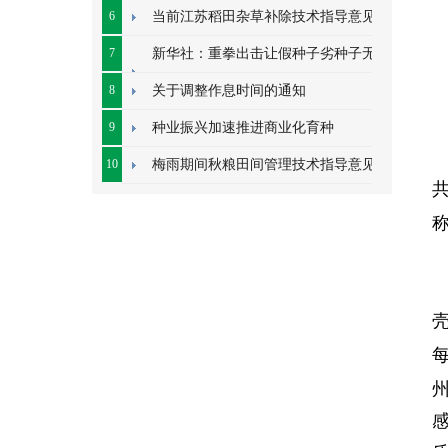
字
6
当前江苏稻田杂草补除技术指导意见
7
新华社：重拳出击让假种子劣种子无地
容身
8
关于调整作息时间的通知
9
种业振兴加速推进商业化育种
10
梅雨期间秋粮田间管理技术指导意见
称