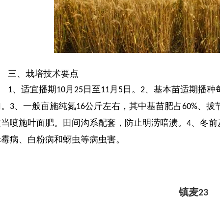
三、
栽培技术要点
、适宜播期
月
日至
月
日。
、基本苗适期播种
1
10
25
11
5
2
加。
、一般亩施纯氮
公斤左右，其中基苗肥占
、拔
3
16
60%
适当喷施叶面肥。田间沟系配套，防止明涝暗渍。
、冬前
4
赤霉病、白粉病和蚜虫等病虫害。
镇麦
23