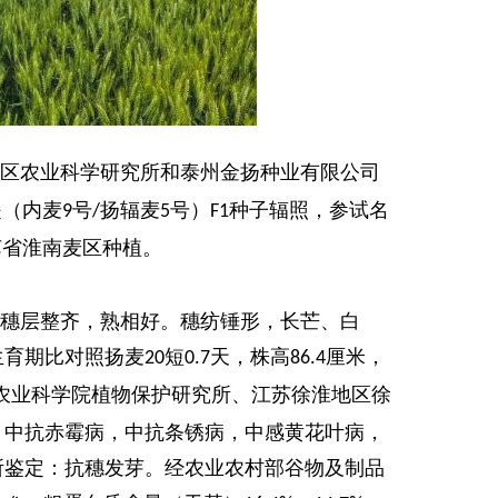
区农业科学研究所和泰州金扬种业有限公司
是（内麦
号
扬辐麦
号）
种子辐照，参试名
9
/
5
F1
苏省淮南麦区种植。
穗层整齐，熟相好。穗纺锤形，长芒、白
生育期比对照扬麦
短
天，株高
厘米，
20
0.7
86.4
农业科学院植物保护研究所、江苏徐淮地区徐
：中抗赤霉病，中抗条锈病，中感黄花叶病，
所鉴定：抗穗发芽。经农业农村部谷物及制品