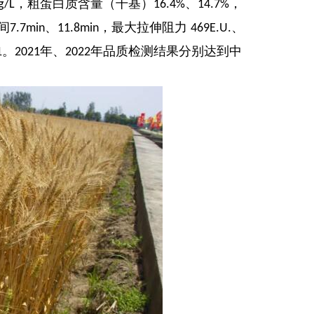
，粗蛋白质含量（干基）
、
，
g/L
16.4%
14.7%
间
、
，最大拉伸阻力
、
7.7min
11.8min
469E.U.
。
年、
年品质检测结果分别达到中
1
2021
2022