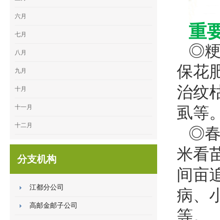
六月
重
七月
◎粳
八月
保花
九月
治纹
十月
十一月
虱等
十二月
◎
米看
分支机构
间亩
江都分公司
病、
高邮金邮子公司
等。