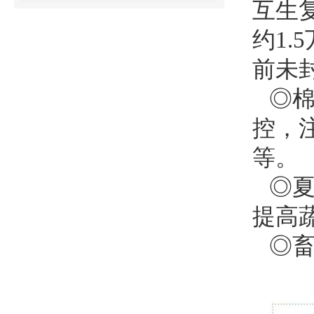
互生
约1.5
前未
◎
控，
等。
◎
提高
◎