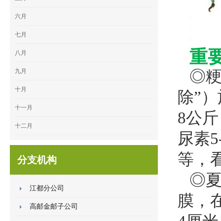
六月
七月
重
八月
九月
◎粳
十月
除”
十一月
8公斤
十二月
尿素5
等，
分支机构
◎
江都分公司
膜，在
高邮金邮子公司