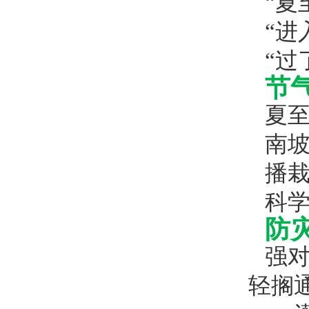
“夏
“进
“过
节
夏
南
播
科
防
强
轻搁