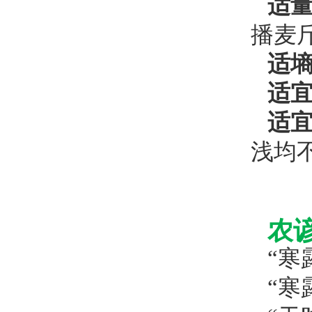
适
播麦
适
适
适
浅均
农
“寒
“寒