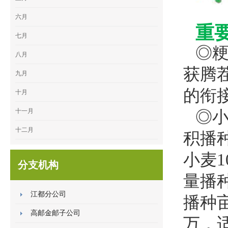
六月
重
七月
◎粳
八月
获腾
九月
的衔
十月
十一月
◎
十二月
积播
小麦1
分支机构
量播
江都分公司
播种亩
高邮金邮子公司
万，