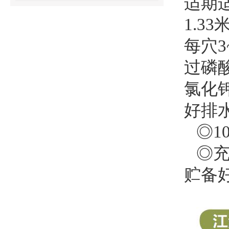
适期
1.3
每穴
过磷酸
氯化钾
好排
◎1
◎
贮备