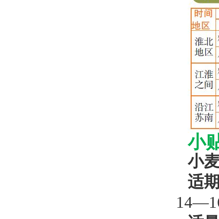
小
小麦
适
14—